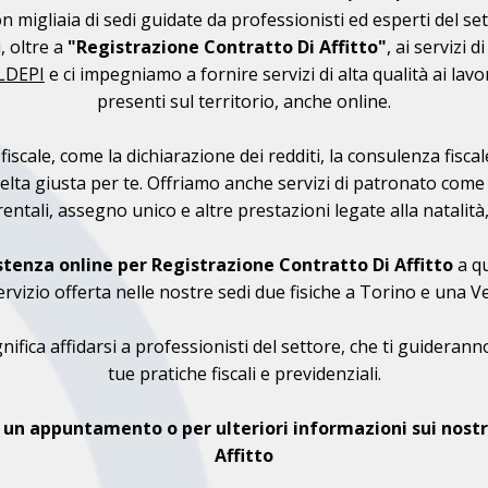
on migliaia di sedi guidate da professionisti ed esperti del s
, oltre a
"Registrazione Contratto Di Affitto"
, ai servizi 
ALDEPI
e ci impegniamo a fornire servizi di alta qualità ai lavora
presenti sul territorio, anche online.
a fiscale, come la dichiarazione dei redditi, la consulenza fisc
celta giusta per te. Offriamo anche servizi di patronato come
ntali, assegno unico e altre prestazioni legate alla natalità, i
stenza online per Registrazione Contratto Di Affitto
a qu
servizio offerta nelle nostre sedi due fisiche a Torino e una V
nifica affidarsi a professionisti del settore, che ti guidera
tue pratiche fiscali e previdenziali.
un appuntamento o per ulteriori informazioni sui nostri
Affitto