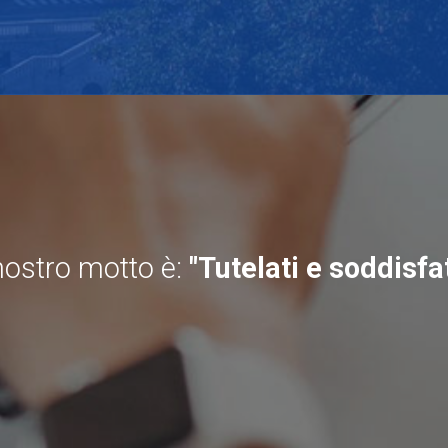
 nostro motto è:
"Tutelati e soddisfat