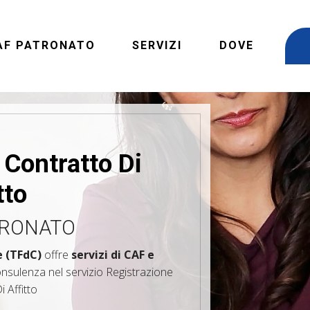
AF PATRONATO
SERVIZI
DOVE
 Contratto Di
tto
TRONATO
e (TFdC)
offre
servizi di CAF e
nsulenza nel servizio Registrazione
 Affitto