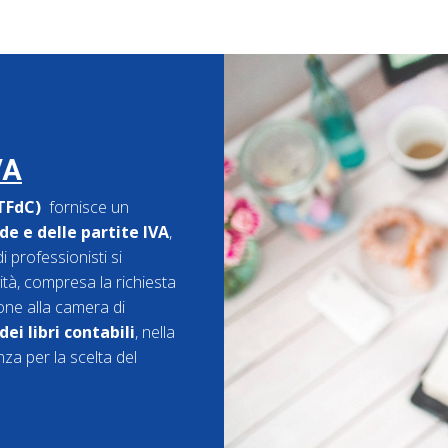
VA
(TFdC)
fornisce un
e e delle partite IVA
,
i professionisti si
vità, compresa la richiesta
ione alla camera di
ei libri contabili
, nella
nza per la scelta del