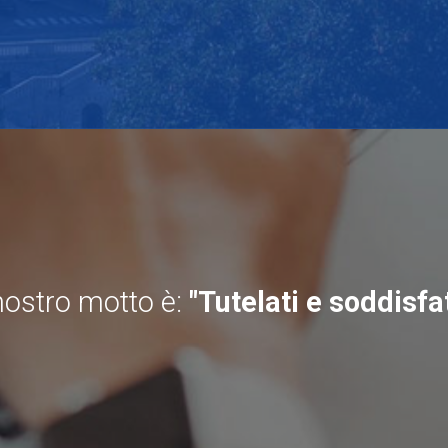
 nostro motto è:
"Tutelati e soddisfat