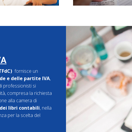
VA
(TFdC)
fornisce un
e e delle partite IVA
,
i professionisti si
vità, compresa la richiesta
ione alla camera di
ei libri contabili
, nella
nza per la scelta del