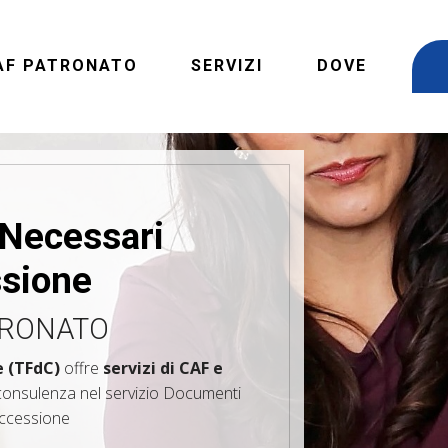
AF PATRONATO
SERVIZI
DOVE
Necessari
sione
TRONATO
e (TFdC)
offre
servizi di CAF e
consulenza nel servizio Documenti
ccessione