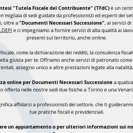
intesi "Tutela Fiscale del Contribuente" (TFdC)
è un centr
on migliaia di sedi guidate da professionisti ed esperti del s
, oltre a
"Documenti Necessari Successione"
, ai servizi 
ALDEPI
e ci impegniamo a fornire servizi di alta qualità ai lavora
presenti sul territorio, anche online.
a fiscale, come la dichiarazione dei redditi, la consulenza fisc
celta giusta per te. Offriamo anche servizi di patronato come
ntali, assegno unico e altre prestazioni legate alla natalità, i
za online per Documenti Necessari Successione
a qualsia
zio offerta nelle nostre sedi due fisiche a Torino e una Venari
nifica affidarsi a professionisti del settore, che ti guidera
tue pratiche fiscali e previdenziali.
re un appuntamento o per ulteriori informazioni sui no