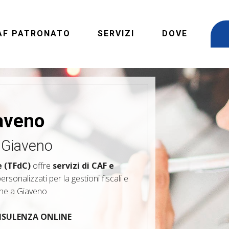
AF PATRONATO
SERVIZI
DOVE
aveno
 Giaveno
e (TFdC)
offre
servizi di CAF e
rsonalizzati per la gestioni fiscali e
che a Giaveno
ONSULENZA ONLINE