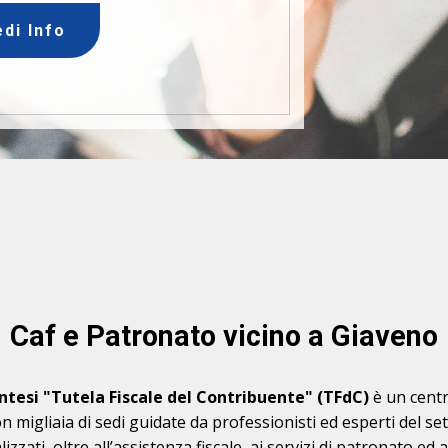
edi Info
Caf e Patronato vicino a Giaveno
intesi "Tutela Fiscale del Contribuente" (TFdC)
è un centr
on migliaia di sedi guidate da professionisti ed esperti del s
zati, oltre all’assistenza fiscale, ai servizi di patronato ed a