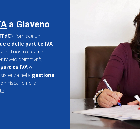
VA
a Giaveno
(TFdC)
fornisce un
e e delle partite IVA
ale. Il nostro team di
'avvio dell'attività,
 partita IVA
e
ssistenza nella
gestione
oni fiscali e nella
te.