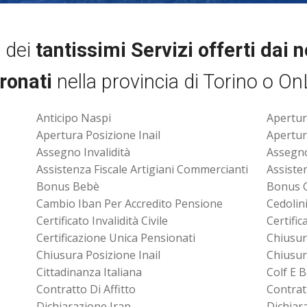
i dei
tantissimi Servizi offerti dai 
ronati
nella provincia di Torino o On
Anticipo Naspi
Apertur
Apertura Posizione Inail
Apertur
Assegno Invalidità
Assegn
Assistenza Fiscale Artigiani Commercianti
Assiste
Bonus Bebè
Bonus 
Cambio Iban Per Accredito Pensione
Cedolin
Certificato Invalidità Civile
Certifi
Certificazione Unica Pensionati
Chiusur
Chiusura Posizione Inail
Chiusur
Cittadinanza Italiana
Colf E 
Contratto Di Affitto
Contrat
Dichiarazione Irap
Dichiar