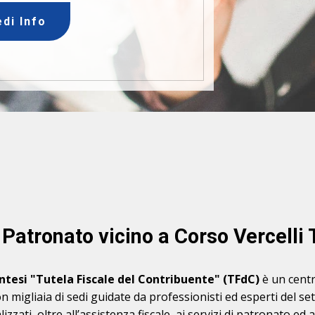
edi Info
 Patronato vicino a Corso Vercelli 
intesi "Tutela Fiscale del Contribuente" (TFdC)
è un centr
on migliaia di sedi guidate da professionisti ed esperti del s
zati, oltre all’assistenza fiscale, ai servizi di patronato ed a