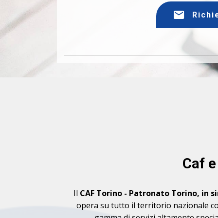
Richi
Caf e
Il
CAF Torino - Patronato Torino, in s
opera su tutto il territorio nazionale c
gamma di servizi altamente specializ