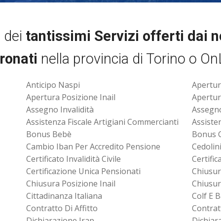
i dei
tantissimi Servizi offerti dai 
ronati
nella provincia di Torino o On
Anticipo Naspi
Apertur
Apertura Posizione Inail
Apertur
Assegno Invalidità
Assegn
Assistenza Fiscale Artigiani Commercianti
Assiste
Bonus Bebè
Bonus 
Cambio Iban Per Accredito Pensione
Cedolin
Certificato Invalidità Civile
Certifi
Certificazione Unica Pensionati
Chiusur
Chiusura Posizione Inail
Chiusur
Cittadinanza Italiana
Colf E 
Contratto Di Affitto
Contrat
Dichiarazione Irap
Dichiar