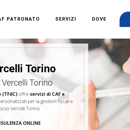
AF PATRONATO
SERVIZI
DOVE
celli Torino
Vercelli Torino
e (TFdC)
offre
servizi di CAF e
rsonalizzati per la gestioni fiscali e
orso Vercelli Torino
ONSULENZA ONLINE