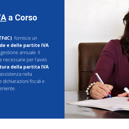
VA
a Corso
(TFdC)
fornisce un
e e delle partite IVA
a gestione annuale. Il
he necessarie per l'avvio
tura della partita IVA
 assistenza nella
 dichiarazioni fiscali e
eniente.